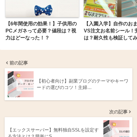
【6年間使用の効果！】子供用の
【入園入学】自作のお
PCメガネって必要？値段は？視
VS注文お名前シール！
力はどーなった！？
は？耐久性も検証して
前の記事
【初心者向け】副業ブログのテーマやキーワ
ードの選びのコツ！主婦…
次の記事
【エックスサーバー】無料独自SSLを設定す
る方法とは？簡単にS…