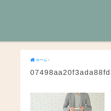
ホーム
07498aa20f3ada88f