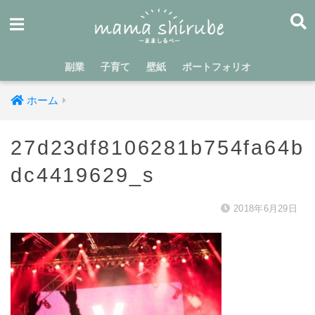
副業
子育て
壁紙
ポートフォリオ
ホーム
27d23df8106281b754fa64b
dc4419629_s
2018年6月29日