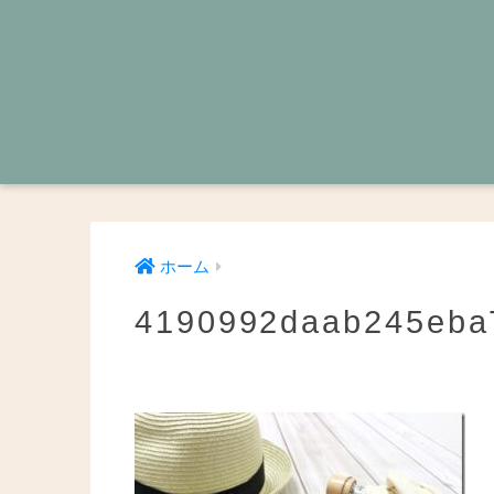
ホーム
4190992daab245eba7