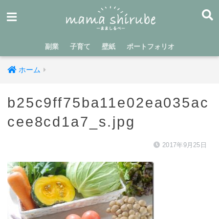
副業
子育て
壁紙
ポートフォリオ
ホーム
b25c9ff75ba11e02ea035ac
cee8cd1a7_s.jpg
2017年9月25日