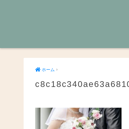
ホーム
c8c18c340ae63a6810